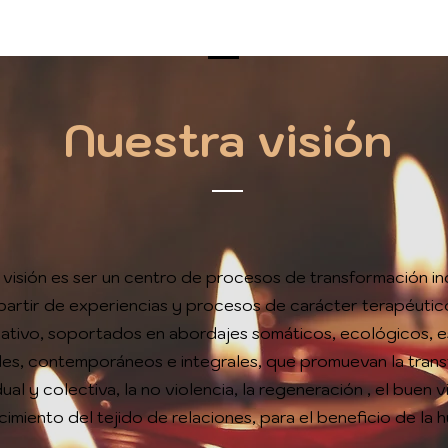
Nuestra visión
 visión es ser un centro de procesos de transformación ind
partir de experiencias y procesos de carácter terapéutic
gativo, soportados en abordajes somáticos, ecológicos, es
les, contemporáneos e integrales, que promuevan la tran
dual y colectiva, la no violencia,
la regeneración , el buen viv
cimiento del tejido de relaciones, para el beneficio de la h