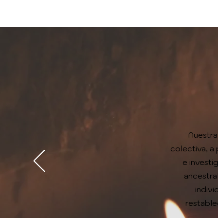
Nuestra
colectiva,
a 
e investi
ancestra
indivi
restable