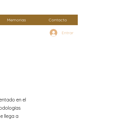
Memorias
Contacto
Entrar
entado en el
todologías
e llega a