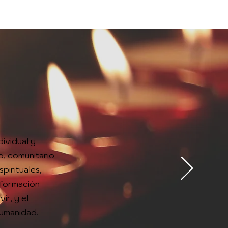
ividual y
o, comunitario
pirituales,
sformación
ir, y el
umanidad.​