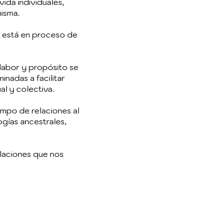
ida individuales,
misma.
a está en proceso de
labor y propósito se
inadas a facilitar
l y colectiva.
ampo de relaciones al
ogías ancestrales,
elaciones que nos