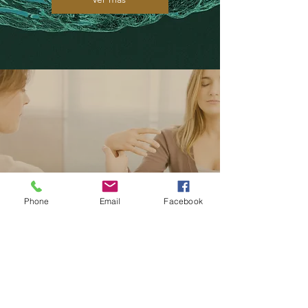
Phone
Email
Facebook
Cursos y talleres en
Psicoterapia
Somática