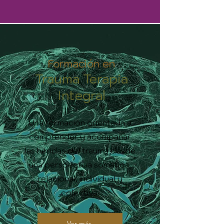
Formación en
Trauma Terapia
Integral
Una formación orientada a
comprender y acompañar
las heridas del trauma desde
una perspectiva somática,
relacional, individual y
colectiva.
Ver más