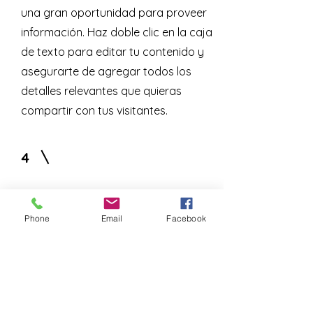
una gran oportunidad para proveer
información. Haz doble clic en la caja
de texto para editar tu contenido y
asegurarte de agregar todos los
detalles relevantes que quieras
compartir con tus visitantes.
4
Nombre del servicio
Phone
Email
Facebook
Esta es tu página de Servicios. Es
una gran oportunidad para proveer
información. Haz doble clic en la caja
de texto para editar tu contenido y